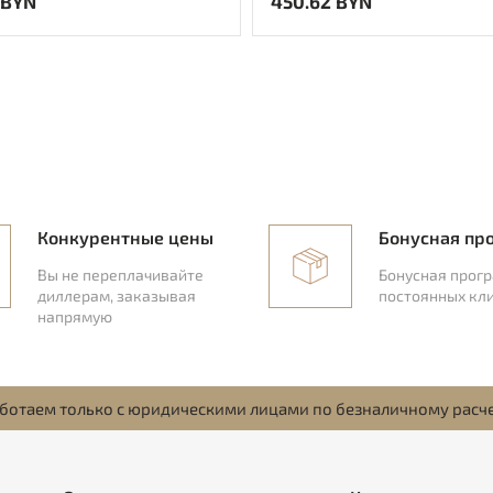
 BYN
450.62 BYN
Конкурентные цены
Бонусная пр
Вы не переплачивайте
Бонусная прог
диллерам, заказывая
постоянных кл
напрямую
ботаем только с юридическими лицами по безналичному расч