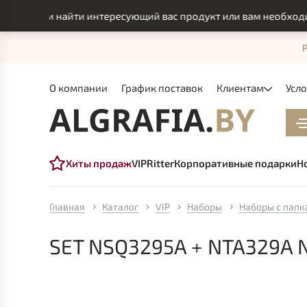
могли найти интересующий вас продукт или вам необходимо и
О компании
График поставок
Клиентам
Усл
Хиты продаж
VIP
Ritter
Корпоративные подарки
Н
Главная
Каталог
VIP
Наборы
Наборы с пап
SET NSQ3295A + NTA329A