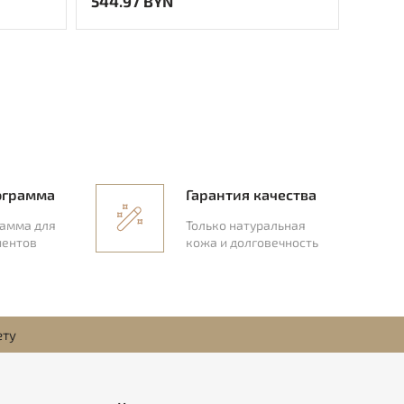
544.97 BYN
498.6
ограмма
Гарантия качества
рамма для
Только натуральная
иентов
кожа и долговечность
ету