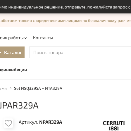
ндивидуальное решение, отправьте, пожалуйста запрос с пом
Работаем только с юридическими лицами по безналичному расчет
овия работы
Контакты
Каталог
овинки
Акции
ками
Set NSQ3295A + NTA329A
 NPAR329A
Артикул:
NPAR329A