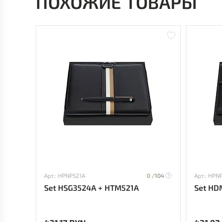
ПОХОЖИЕ ТОВАРЫ
Арт.: HPNP521A
0 /
104
Арт.: HPN
Set HSG3524A + HTM521A
Set HD