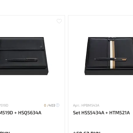
P519D
0 /
403
Арт.: HPBM543A
M519D + HSQ5634A
Set HSS5434A + HTM521A