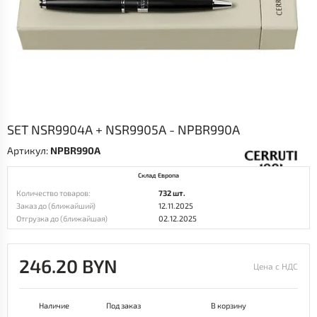
SET NSR9904A + NSR9905A - NPBR990A
Артикул:
NPBR990A
Склад Европа
Количество товаров:
732 шт.
Заказ до (ближайший)
12.11.2025
Отгрузка до (ближайшая)
02.12.2025
246.20 BYN
Цена с НДС
Наличие
Под заказ
В корзину