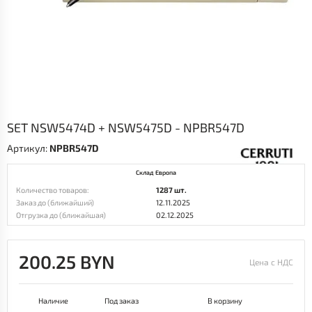
SET NSW5474D + NSW5475D - NPBR547D
Артикул:
NPBR547D
Склад Европа
Количество товаров:
1287 шт.
Заказ до (ближайший)
12.11.2025
Отгрузка до (ближайшая)
02.12.2025
200.25 BYN
Цена с НДС
Наличие
Под заказ
В корзину