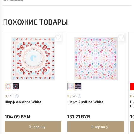
ПОХОЖИЕ ТОВАРЫ
0 /
713
0 /
679
0 
Шарф Vivienne White
Шарф Apolline White
Ш
Bl
104.09 BYN
131.21 BYN
1
В корзину
В корзину