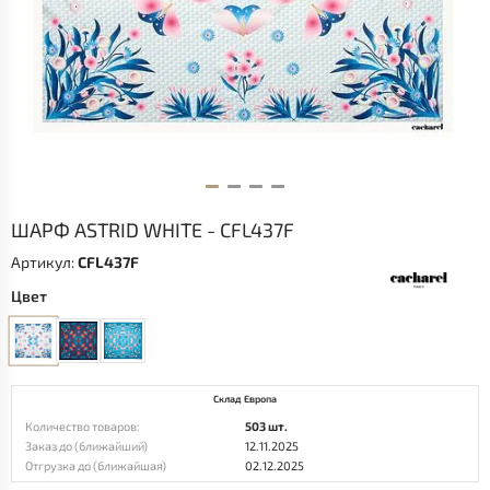
ШАРФ ASTRID WHITE - CFL437F
Артикул:
CFL437F
Цвет
Склад Европа
Количество товаров:
503 шт.
Заказ до (ближайший)
12.11.2025
Отгрузка до (ближайшая)
02.12.2025