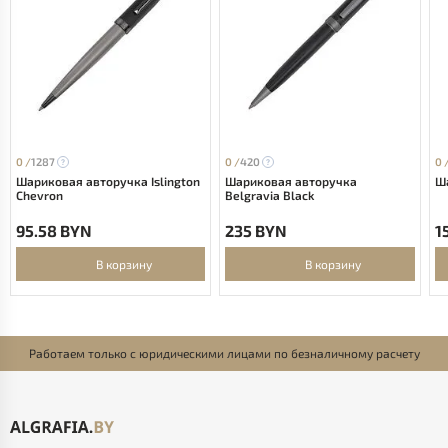
0 /
1287
0 /
420
0 
Шариковая авторучка Islington
Шариковая авторучка
Ша
Chevron
Belgravia Black
95.58 BYN
235 BYN
1
В корзину
В корзину
Работаем только с юридическими лицами по безналичному расчету