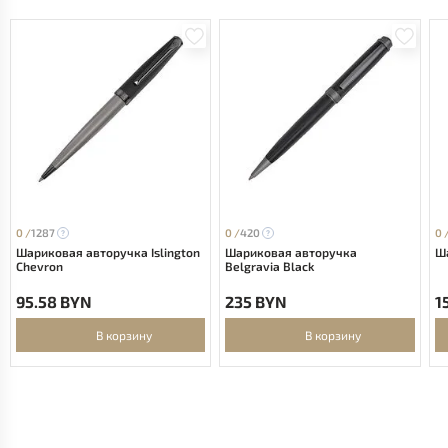
0 /
1287
0 /
420
0 
Шариковая авторучка Islington
Шариковая авторучка
Ша
Chevron
Belgravia Black
95.58 BYN
235 BYN
1
В корзину
В корзину