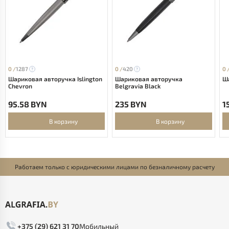
0 /
1287
0 /
420
0 
Шариковая авторучка Islington
Шариковая авторучка
Ша
Chevron
Belgravia Black
95.58 BYN
235 BYN
1
В корзину
В корзину
Работаем только с юридическими лицами по безналичному расчету
+375 (29) 621 31 70
Мобильный