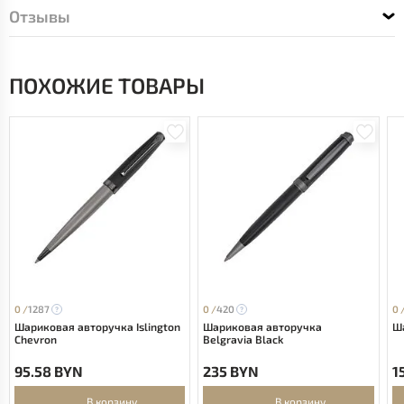
Отзывы
ПОХОЖИЕ ТОВАРЫ
0 /
1287
0 /
420
0 
Шариковая авторучка Islington
Шариковая авторучка
Ша
Chevron
Belgravia Black
95.58 BYN
235 BYN
1
В корзину
В корзину