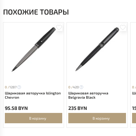
ПОХОЖИЕ ТОВАРЫ
0 /
1287
0 /
420
0 
Шариковая авторучка Islington
Шариковая авторучка
Ша
Chevron
Belgravia Black
95.58 BYN
235 BYN
1
В корзину
В корзину