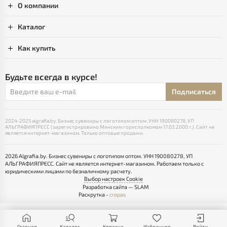
О компании
Каталог
Как купить
Будьте всегда в курсе!
Подписаться
2024-2025 algrafia.by. Бизнес сувениры с логотипом оптом. УНН 190080278, УП
АЛЬГРАФИЯПРЕСС (зарегистрировано Минским горисполкомом 17.03.2000 г.). Сайт не
является интернет-магазином. Только оптовые продажи.
2026 Algrafia.by. Бизнес сувениры с логотипом оптом. УНН 190080278, УП
АЛЬГРАФИЯПРЕСС. Сайт не является интернет-магазином. Работаем только с
юридическими лицами по безналичному расчету.
Выбор настроек Cookie
Разработка сайта — SLAM
Раскрутка -
cropas
Главная
Каталог
Корзина
Избранное
Войти