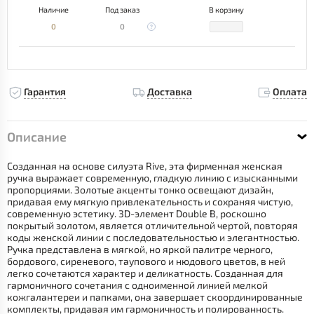
Наличие
Под заказ
В корзину
0
0
Гарантия
Доставка
Оплата
Описание
Созданная на основе силуэта Rive, эта фирменная женская
ручка выражает современную, гладкую линию с изысканными
пропорциями. Золотые акценты тонко освещают дизайн,
придавая ему мягкую привлекательность и сохраняя чистую,
современную эстетику. 3D-элемент Double B, роскошно
покрытый золотом, является отличительной чертой, повторяя
коды женской линии с последовательностью и элегантностью.
Ручка представлена в мягкой, но яркой палитре черного,
бордового, сиреневого, таупового и нюдового цветов, в ней
легко сочетаются характер и деликатность. Созданная для
гармоничного сочетания с одноименной линией мелкой
кожгалантереи и папками, она завершает скоординированные
комплекты, придавая им гармоничность и полированность.