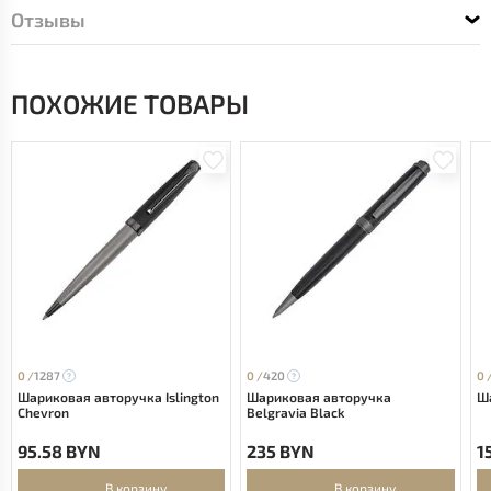
Отзывы
ПОХОЖИЕ ТОВАРЫ
0 /
1287
0 /
420
0 
Шариковая авторучка Islington
Шариковая авторучка
Ша
Chevron
Belgravia Black
95.58 BYN
235 BYN
1
В корзину
В корзину