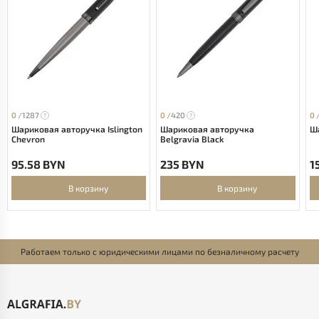
0 /
1287
0 /
420
0 
Шариковая авторучка Islington
Шариковая авторучка
Ша
Chevron
Belgravia Black
95.58 BYN
235 BYN
1
В корзину
В корзину
Работаем только с юридическими лицами по безналичному расчету