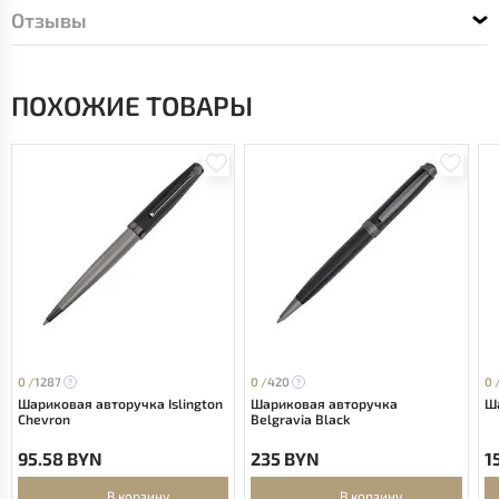
Отзывы
ПОХОЖИЕ ТОВАРЫ
0 /
1287
0 /
420
0 
Шариковая авторучка Islington
Шариковая авторучка
Ша
Chevron
Belgravia Black
95.58 BYN
235 BYN
1
В корзину
В корзину