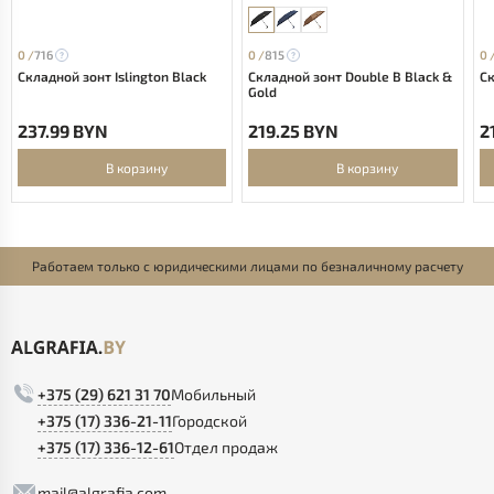
0 /
716
0 /
815
0 
Складной зонт Islington Black
Складной зонт Double B Black &
Ск
Gold
237.99 BYN
219.25 BYN
2
В корзину
В корзину
Работаем только с юридическими лицами по безналичному расчету
+375 (29) 621 31 70
Мобильный
+375 (17) 336-21-11
Городской
+375 (17) 336-12-61
Отдел продаж
mail@algrafia.com