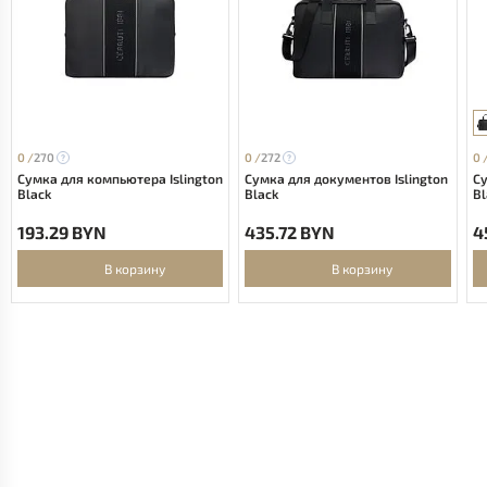
0 /
270
0 /
272
0 
Сумка для компьютера Islington
Сумка для документов Islington
С
Black
Black
Bl
193.29 BYN
435.72 BYN
4
В корзину
В корзину