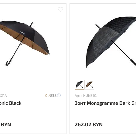
321A
0 /
838
Арт.: HUN310J
onic Black
Зонт Monogramme Dark G
 BYN
262.02 BYN