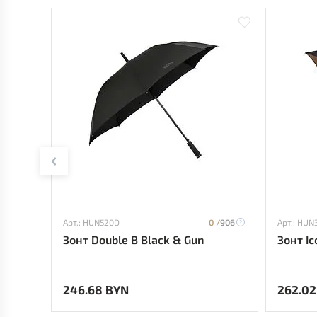
Арт.: HUN520D
0 /
906
Арт.: HUN
Зонт Double B Black & Gun
Зонт Ic
246.68 BYN
262.02