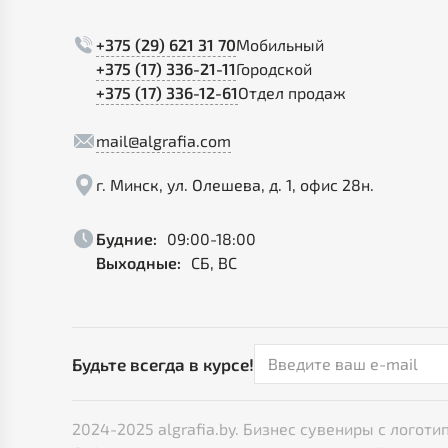
+375 (29) 621 31 70
Мобильный
+375 (17) 336-21-11
Городской
+375 (17) 336-12-61
Отдел продаж
mail@algrafia.com
г. Минск, ул. Олешева, д. 1, офис 28н.
Будние:
09:00-18:00
Выходные:
СБ, ВС
Будьте всегда в курсе!
2024-2025 algrafia.by. Бизнес сувениры с лого