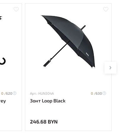
0 /
620
Арт.: HUN304A
0 /
630
Арт.: H
rey
Зонт Loop Black
Зонт 
246.68 BYN
237.8