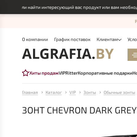
 смогли найти интересующий вас продукт или вам необходимо 
О компании
График поставок
Клиентам
Усл
Хиты продаж
VIP
Ritter
Корпоративные подарки
Н
Главная
Каталог
VIP
Зонты
Обычные зонты
ЗОНТ CHEVRON DARK GREY