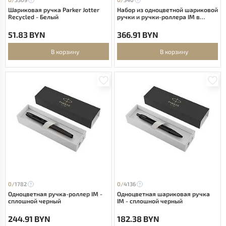
Шариковая ручка Parker Jotter
Набор из одноцветной шариковой
Recycled - Белый
ручки и ручки-роллера IM в
подарочной коробке - сплошной
черный
51.83 BYN
366.91 BYN
В корзину
В корзину
0/
1782
0/
4136
Одноцветная ручка-роллер IM -
Одноцветная шариковая ручка
сплошной черный
IM - сплошной черный
244.91 BYN
182.38 BYN