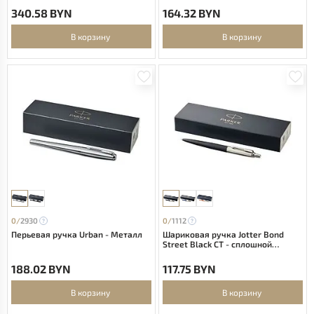
340.58 BYN
164.32 BYN
В корзину
В корзину
0/
2930
0/
1112
Перьевая ручка Urban - Металл
Шариковая ручка Jotter Bond
Street Black CT - сплошной
черный
188.02 BYN
117.75 BYN
В корзину
В корзину