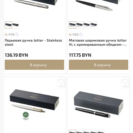
0/
476
0/
455
Перьевая ручка Jotter - Stainless
Матовая шариковая ручка Jotter
steel
XL с хромированным ободком -
сплошной черный
136.19 BYN
117.75 BYN
В корзину
В корзину