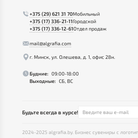
+375 (29) 621 31 70
Мобильный
+375 (17) 336-21-11
Городской
+375 (17) 336-12-61
Отдел продаж
mail@algrafia.com
г. Минск, ул. Олешева, д. 1, офис 28н.
Будние:
09:00-18:00
Выходные:
СБ, ВС
Будьте всегда в курсе!
2024-2025 algrafia.by. Бизнес сувениры с лого