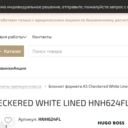
ндивидуальное решение, отправьте, пожалуйста запрос с помо
Работаем только с юридическими лицами по безналичному расчет
овия работы
Контакты
Каталог
овинки
Акции
ноты премиум класса
Блокнот формата А5 Checkered White Line
CKERED WHITE LINED HNH624F
Артикул:
HNH624FL