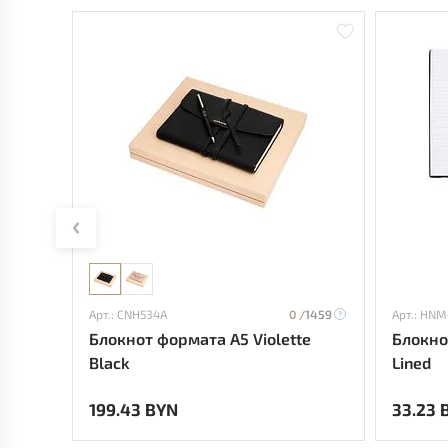
Арт.: CNH534A
0 /
1459
Арт.: HNM
Блокнот формата А5 Violette
Блокно
Black
Lined
199.43 BYN
33.23 