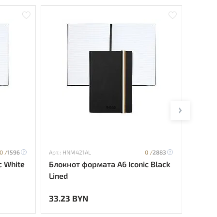
0 /
1596
Арт.: HNM421AL
0 /
2883
Арт.: H
c White
Блокнот формата А6 Iconic Black
Блокн
Lined
Black
33.23 BYN
35.74