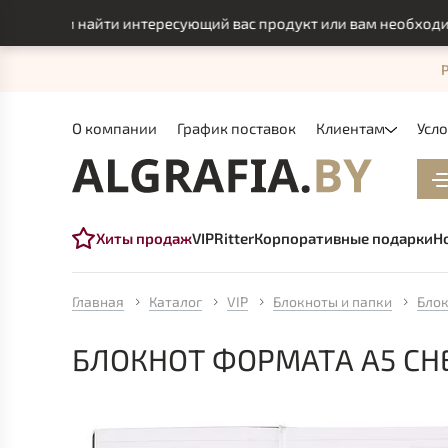
могли найти интересующий вас продукт или вам необходимо и
О компании
График поставок
Клиентам
Усл
Хиты продаж
VIP
Ritter
Корпоративные подарки
Н
Главная
Каталог
VIP
Блокноты и папки
Блок
БЛОКНОТ ФОРМАТА А5 CHE