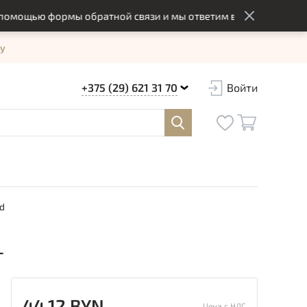
щью формы обратной связи и мы ответим вам в оптимальный с
у
+375 (29) 621 31 70
Войти
d
L
44.12 BYN
Цена с НДС