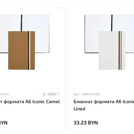
421XL
0 /
1256
Арт.: HNM421WL
т формата А6 Iconic Camel
Блокнот формата А6 Iconi
Lined
BYN
33.23 BYN