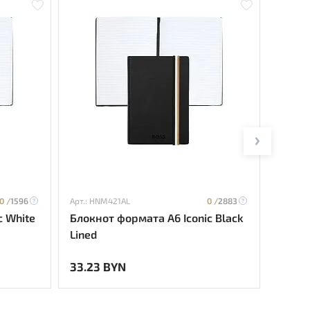
0 /
1596
Арт.: HNM421AL
0 /
2883
Арт.: H
c White
Блокнот формата А6 Iconic Black
Блокн
Lined
Black
33.23 BYN
35.74