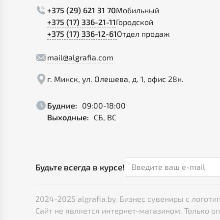
+375 (29) 621 31 70
Мобильный
+375 (17) 336-21-11
Городской
+375 (17) 336-12-61
Отдел продаж
mail@algrafia.com
г. Минск, ул. Олешева, д. 1, офис 28н.
Будние:
09:00-18:00
Выходные:
СБ, ВС
Будьте всегда в курсе!
2024-2025 algrafia.by. Бизнес сувениры с лого
Сайт не является интернет-магазином. Только о