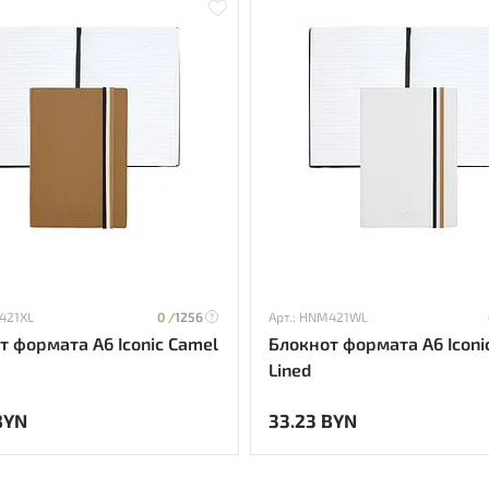
421XL
0 /
1256
Арт.: HNM421WL
т формата А6 Iconic Camel
Блокнот формата А6 Iconi
Lined
BYN
33.23 BYN