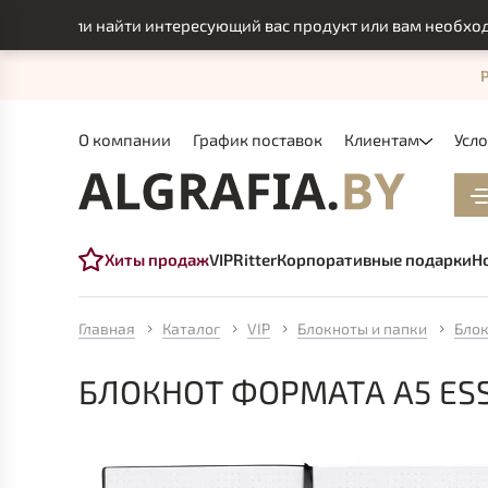
смогли найти интересующий вас продукт или вам необходимо 
О компании
График поставок
Клиентам
Усл
Хиты продаж
VIP
Ritter
Корпоративные подарки
Н
Главная
Каталог
VIP
Блокноты и папки
Блок
БЛОКНОТ ФОРМАТА А5 ESS