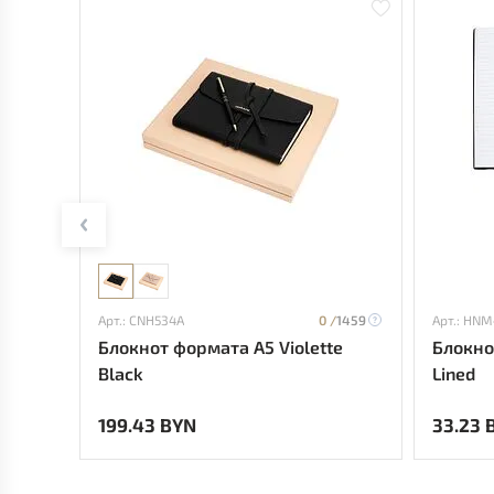
Арт.: CNH534A
0 /
1459
Арт.: HNM
Блокнот формата А5 Violette
Блокно
Black
Lined
199.43 BYN
33.23 