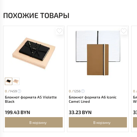
ПОХОЖИЕ ТОВАРЫ
0 /
1459
0 /
1256
0 
Блокнот формата А5 Violette
Блокнот формата А6 Iconic
Бл
Black
Camel Lined
Wh
199.43 BYN
33.23 BYN
3
В корзину
В корзину