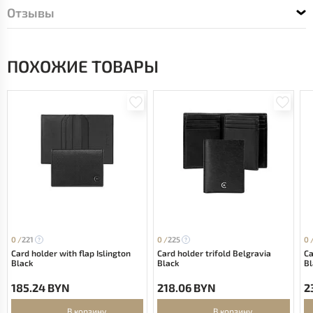
Отзывы
ПОХОЖИЕ ТОВАРЫ
0 /
221
0 /
225
0 
Card holder with flap Islington
Card holder trifold Belgravia
Ca
Black
Black
Bl
185.24 BYN
218.06 BYN
2
В корзину
В корзину