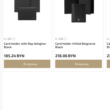
0 /
221
0 /
225
0 
Card holder with flap Islington
Card holder trifold Belgravia
Ca
Black
Black
Bl
185.24 BYN
218.06 BYN
2
В корзину
В корзину