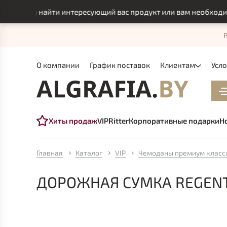
могли найти интересующий вас продукт или вам необходимо ин
О компании
График поставок
Клиентам
Усл
Хиты продаж
VIP
Ritter
Корпоративные подарки
Н
Главная
Каталог
VIP
Чемоданы премиум класс
ДОРОЖНАЯ СУМКА REGENT