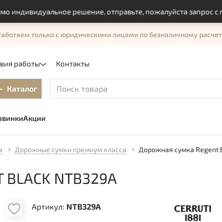
дивидуальное решение, отправьте, пожалуйста запрос с помо
Работаем только с юридическими лицами по безналичному расчет
овия работы
Контакты
Каталог
овинки
Акции
а
Дорожные сумки премиум класса
Дорожная сумка Regent 
 BLACK NTB329A
Артикул:
NTB329A