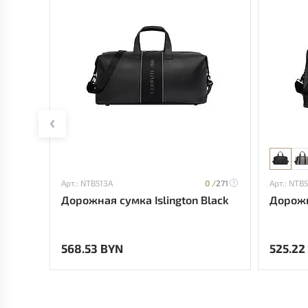
Арт.: NTB513A
0 /
271
Арт.: NTB
Дорожная сумка Islington Black
Дорожн
568.53 BYN
525.22