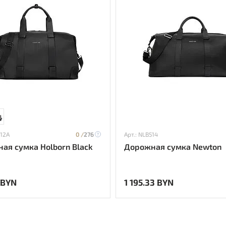
512A
0 /
276
Арт.: NLB514
ая сумка Holborn Black
Дорожная сумка Newton
 BYN
1 195.33 BYN