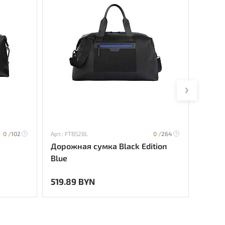
0 /
102
Арт.: FTB528L
0 /
264
Арт.: C
Дорожная сумка Black Edition
Дорож
Blue
519.89 BYN
423.7