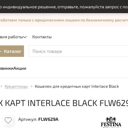
видуальное решение, отправьте, пожалуйста запрос с помощь
Работаем только с юридическими лицами по безналичному расчет
овия работы
Контакты
Каталог
овинки
Акции
Кредитницы
Кошелек для кредитных карт Interlace Black
КАРТ INTERLACE BLACK FLW62
Артикул:
FLW629A