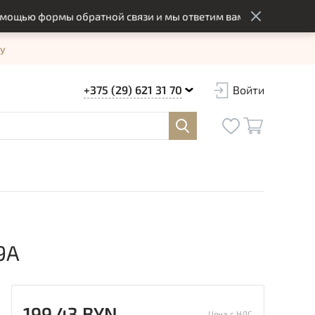
ю формы обратной связи и мы ответим вам в оптимальный срок
у
+375 (29) 621 31 70
Войти
9A
199.43 BYN
Цена с НДС