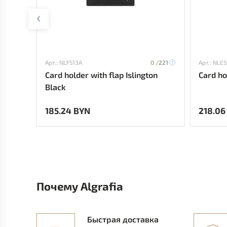
Арт.: NLF513A
0 /
221
Арт.: NLE5
Card holder with flap Islington
Card ho
Black
185.24 BYN
218.06
Почему Algrafia
Быстрая доставка