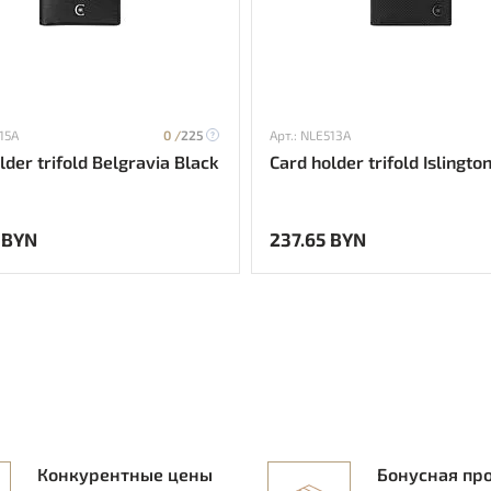
15A
0 /
225
Арт.: NLE513A
lder trifold Belgravia Black
Card holder trifold Islingto
 BYN
237.65 BYN
Конкурентные цены
Бонусная пр