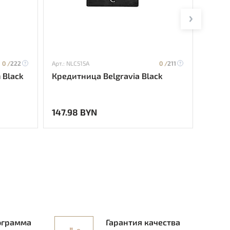
0 /
222
Арт.: NLC515A
0 /
211
Арт.: N
n Black
Кредитница Belgravia Black
Креди
147.98 BYN
160.3
ограмма
Гарантия качества