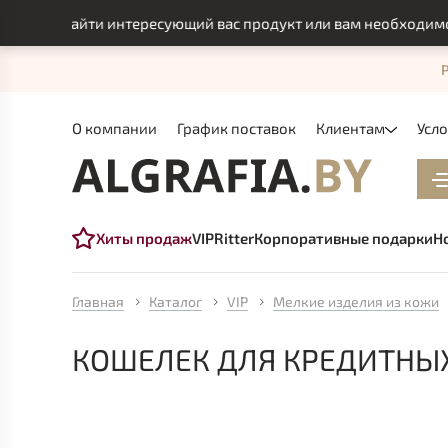
ли найти интересующий вас продукт или вам необходимо инди
О компании
График поставок
Клиентам
Усл
Хиты продаж
VIP
Ritter
Корпоративные подарки
Н
Главная
Каталог
VIP
Мелкие изделия из кожи
КОШЕЛЕК ДЛЯ КРЕДИТНЫХ 