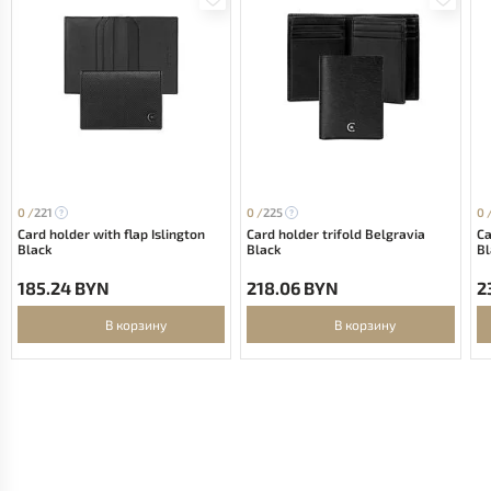
0 /
221
0 /
225
0 
Card holder with flap Islington
Card holder trifold Belgravia
Ca
Black
Black
Bl
185.24 BYN
218.06 BYN
2
В корзину
В корзину