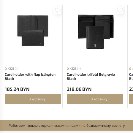
0 /
221
0 /
225
0 
Card holder with flap Islington
Card holder trifold Belgravia
Ca
Black
Black
Bl
185.24 BYN
218.06 BYN
2
В корзину
В корзину
Работаем только с юридическими лицами по безналичному расчету