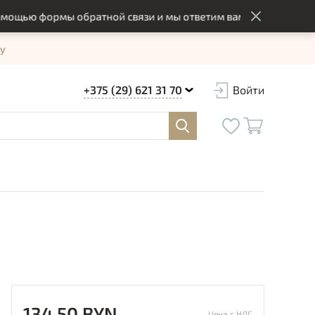
ю формы обратной связи и мы ответим вам в оптимальный срок
у
+375 (29) 621 31 70
Войти
134.50 BYN
Цена с НДС