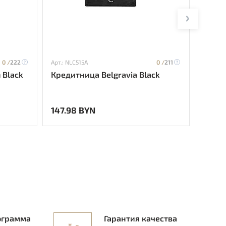
0 /
222
Арт.: NLC515A
0 /
211
Арт.: N
n Black
Кредитница Belgravia Black
Креди
147.98 BYN
160.3
ограмма
Гарантия качества