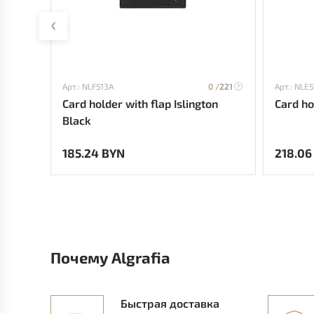
Арт.: NLF513A
0 /
221
Арт.: NLE5
Card holder with flap Islington
Card ho
Black
185.24 BYN
218.06
Почему Algrafia
Быстрая доставка