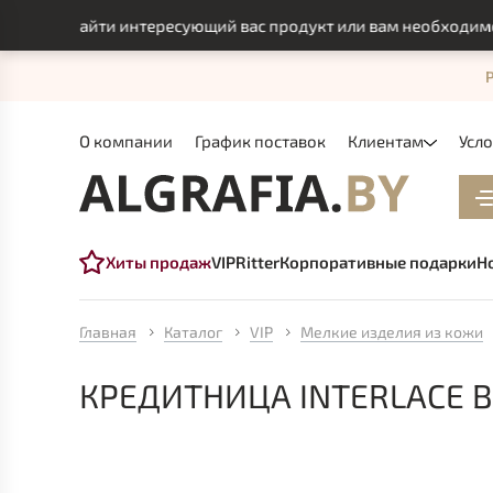
ли найти интересующий вас продукт или вам необходимо инди
О компании
График поставок
Клиентам
Усл
Хиты продаж
VIP
Ritter
Корпоративные подарки
Н
Главная
Каталог
VIP
Мелкие изделия из кожи
КРЕДИТНИЦА INTERLACE B