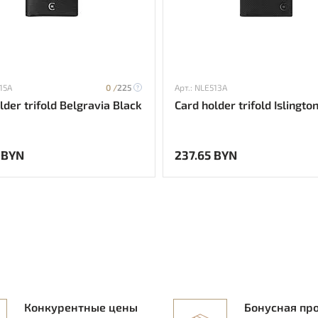
15A
0 /
225
Арт.: NLE513A
lder trifold Belgravia Black
Card holder trifold Islingto
 BYN
237.65 BYN
Конкурентные цены
Бонусная пр