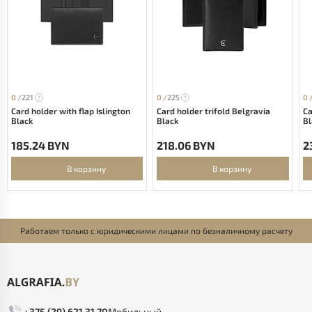
0 /
221
0 /
225
0 
Card holder with flap Islington
Card holder trifold Belgravia
Ca
Black
Black
Bl
185.24 BYN
218.06 BYN
2
В корзину
В корзину
Работаем только с юридическими лицами по безналичному расчету
+375 (29) 621 31 70
Мобильный