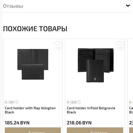
Отзывы
ПОХОЖИЕ ТОВАРЫ
0 /
221
0 /
225
0 
Card holder with flap Islington
Card holder trifold Belgravia
Ca
Black
Black
Bl
185.24 BYN
218.06 BYN
2
В корзину
В корзину