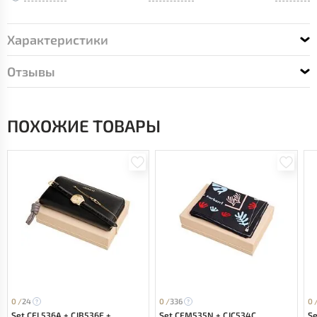
Характеристики
Отзывы
ПОХОЖИЕ ТОВАРЫ
0 /
24
0 /
336
0 
Set CEL536A + CJB536E +
Set CFM535N + CJC534C
Se