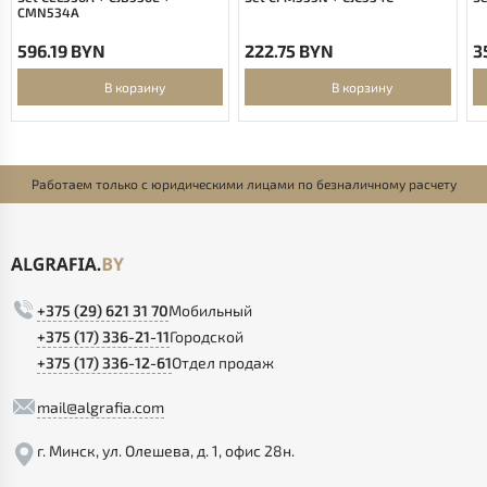
CMN534A
596.19 BYN
222.75 BYN
3
В корзину
В корзину
Работаем только с юридическими лицами по безналичному расчету
+375 (29) 621 31 70
Мобильный
+375 (17) 336-21-11
Городской
+375 (17) 336-12-61
Отдел продаж
mail@algrafia.com
г. Минск, ул. Олешева, д. 1, офис 28н.