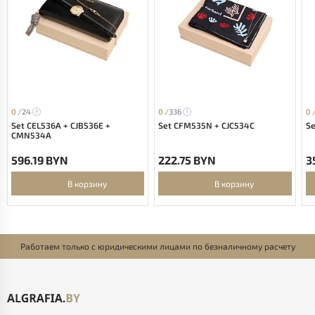
0 /
24
0 /
336
0 
Set CEL536A + CJB536E +
Set CFM535N + CJC534C
Se
CMN534A
596.19 BYN
222.75 BYN
3
В корзину
В корзину
Работаем только с юридическими лицами по безналичному расчету