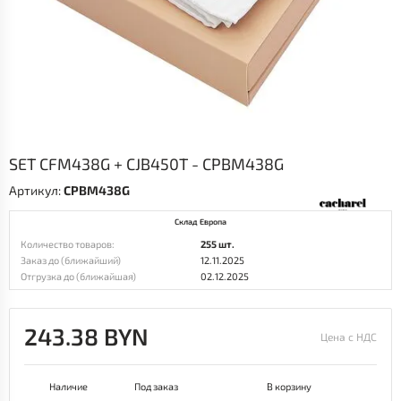
SET CFM438G + CJB450T - CPBM438G
Артикул:
CPBM438G
Склад Европа
Количество товаров:
255 шт.
Заказ до (ближайший)
12.11.2025
Отгрузка до (ближайшая)
02.12.2025
243.38 BYN
Цена с НДС
Наличие
Под заказ
В корзину