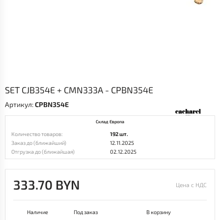
SET CJB354E + CMN333A - CPBN354E
Артикул:
CPBN354E
Склад Европа
Количество товаров:
192 шт.
Заказ до (ближайший)
12.11.2025
Отгрузка до (ближайшая)
02.12.2025
333.70 BYN
Цена с НДС
Наличие
Под заказ
В корзину