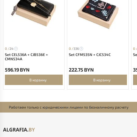
0 /
24
0 /
336
0 
Set CEL536A + CJB536E +
Set CFM535N + CJC534C
Se
CMN534A
596.19 BYN
222.75 BYN
3
В корзину
В корзину
Работаем только с юридическими лицами по безналичному расчету