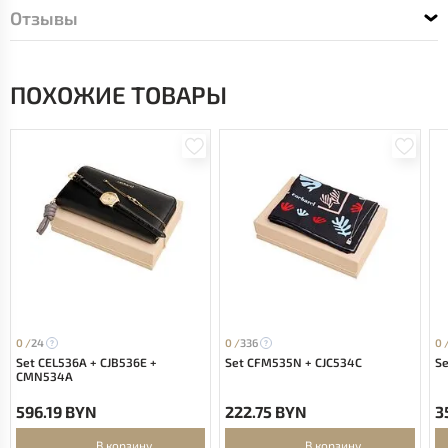
Отзывы
ПОХОЖИЕ ТОВАРЫ
0 /
24
0 /
336
0 
Set CEL536A + CJB536E +
Set CFM535N + CJC534C
Se
CMN534A
596.19 BYN
222.75 BYN
3
В корзину
В корзину