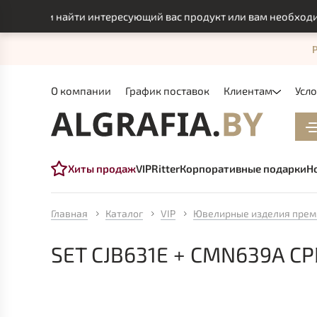
смогли найти интересующий вас продукт или вам необходимо 
О компании
График поставок
Клиентам
Усл
Хиты продаж
VIP
Ritter
Корпоративные подарки
Н
Главная
Каталог
VIP
Ювелирные изделия прем
SET CJB631E + CMN639A C