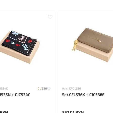
M534C
0 /
336
Арт.: CPCL536
M535N + CJC534C
Set CEL536X + CJC536E
 BYN
357.01 BYN