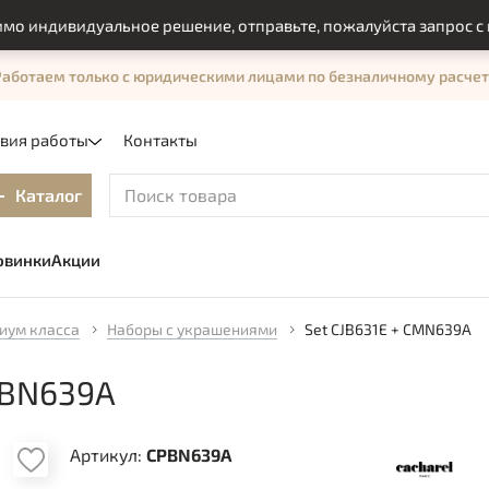
индивидуальное решение, отправьте, пожалуйста запрос с по
Работаем только с юридическими лицами по безналичному расчет
овия работы
Контакты
Каталог
овинки
Акции
иум класса
Наборы с украшениями
Set CJB631E + CMN639A
PBN639A
Артикул:
CPBN639A