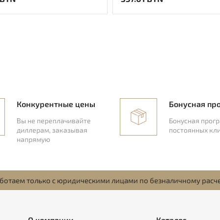
Конкурентные цены
Бонусная пр
Вы не переплачивайте
Бонусная прог
диллерам, заказывая
постоянных кл
напрямую
ботаем только с юридическими лицами по безналичному расч
О компании
Каталог