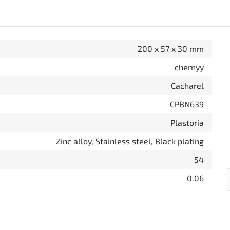
200 x 57 x 30 mm
chernyy
Cacharel
CPBN639
Plastoria
Zinc alloy, Stainless steel, Black plating
54
0.06