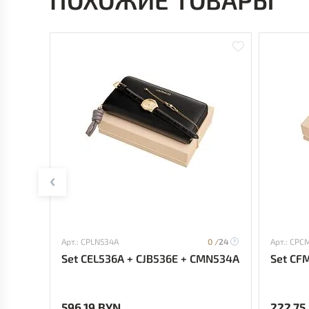
Арт.: CPLN534A
0 /
24
Арт.: CPC
Set CEL536A + CJB536E + CMN534A
Set CF
596.19 BYN
222.75