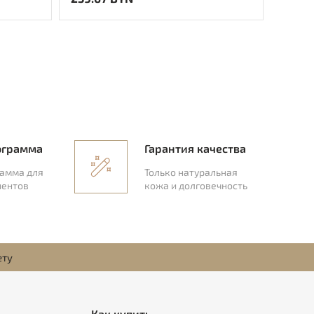
ограмма
Гарантия качества
рамма для
Только натуральная
иентов
кожа и долговечность
ету
Как купить