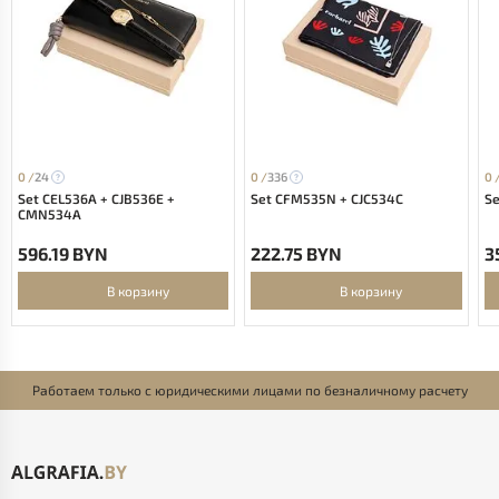
0 /
24
0 /
336
0 
Set CEL536A + CJB536E +
Set CFM535N + CJC534C
Se
CMN534A
596.19 BYN
222.75 BYN
3
В корзину
В корзину
Работаем только с юридическими лицами по безналичному расчету