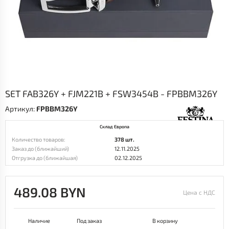
SET FAB326Y + FJM221B + FSW3454B - FPBBM326Y
Артикул:
FPBBM326Y
Склад Европа
Количество товаров:
378 шт.
Заказ до (ближайший)
12.11.2025
Отгрузка до (ближайшая)
02.12.2025
489.08 BYN
Цена с НДС
Наличие
Под заказ
В корзину