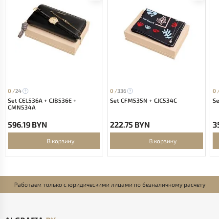
0 /
24
0 /
336
0 
Set CEL536A + CJB536E +
Set CFM535N + CJC534C
Se
CMN534A
596.19 BYN
222.75 BYN
3
В корзину
В корзину
Работаем только с юридическими лицами по безналичному расчету