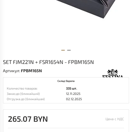
SET FJM221N + FSR1654N - FPBM165N
Артикул:
FPBM165N
Склад Европа
Количество товаров:
335 шт.
Заказ до (ближайший)
12.11.2025
Отгрузка до (ближайшая)
02.12.2025
265.07 BYN
Цена с НДС