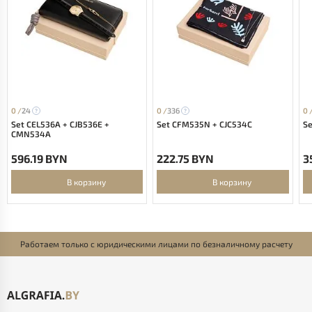
0 /
24
0 /
336
0 
Set CEL536A + CJB536E +
Set CFM535N + CJC534C
Se
CMN534A
596.19 BYN
222.75 BYN
3
В корзину
В корзину
Работаем только с юридическими лицами по безналичному расчету