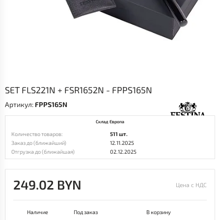
SET FLS221N + FSR1652N - FPPS165N
Артикул:
FPPS165N
Склад Европа
Количество товаров:
511 шт.
Заказ до (ближайший)
12.11.2025
Отгрузка до (ближайшая)
02.12.2025
249.02 BYN
Цена с НДС
Наличие
Под заказ
В корзину