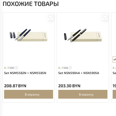
ПОХОЖИЕ ТОВАРЫ
0 /
1390
0 /
1366
0 
Set NSM5582N + NSM5585N
Set NSN5904A + NSN5905A
Se
208.87 BYN
203.30 BYN
1
В корзину
В корзину