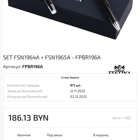
SET FSN1964A + FSN1965A - FPBR196A
Артикул:
FPBR196A
Склад Европа
Количество товаров:
971 шт.
Заказ до (ближайший)
12.11.2025
Отгрузка до (ближайшая)
02.12.2025
186.13 BYN
Цена с НДС
Наличие
Под заказ
В корзину