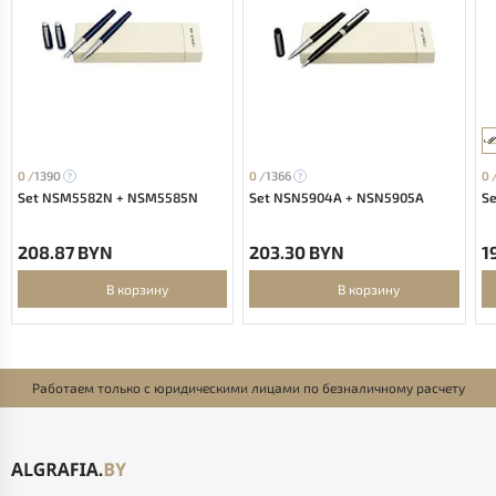
0 /
1390
0 /
1366
0 
Set NSM5582N + NSM5585N
Set NSN5904A + NSN5905A
Se
208.87 BYN
203.30 BYN
1
В корзину
В корзину
Работаем только с юридическими лицами по безналичному расчету