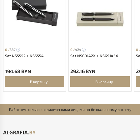
0 /
387
0 /
424
0 
Set NS5552 + NS5554
Set NSG9142X + NSG9145X
S
194.68 BYN
292.16 BYN
2
В корзину
В корзину
Работаем только с юридическими лицами по безналичному расчету