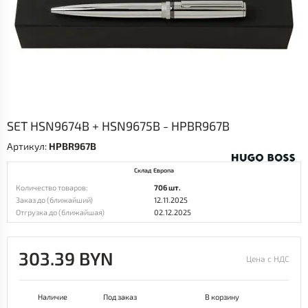
SET HSN9674B + HSN9675B - HPBR967B
Артикул:
HPBR967B
Склад Европа
Количество товаров:
706 шт.
Заказ до (ближайший)
12.11.2025
Отгрузка до (ближайшая)
02.12.2025
303.39 BYN
Цена с НДС
Наличие
Под заказ
В корзину