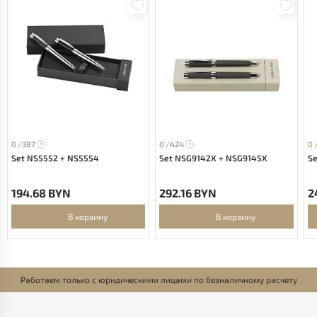
0 /
387
0 /
424
0 
Set NS5552 + NS5554
Set NSG9142X + NSG9145X
S
194.68 BYN
292.16 BYN
2
В корзину
В корзину
Работаем только с юридическими лицами по безналичному расчету