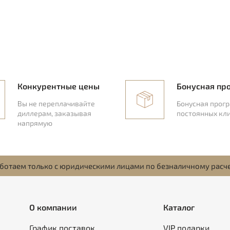
Конкурентные цены
Бонусная пр
Вы не переплачивайте
Бонусная прог
диллерам, заказывая
постоянных кл
напрямую
ботаем только с юридическими лицами по безналичному расч
О компании
Каталог
График поставок
VIP подарки