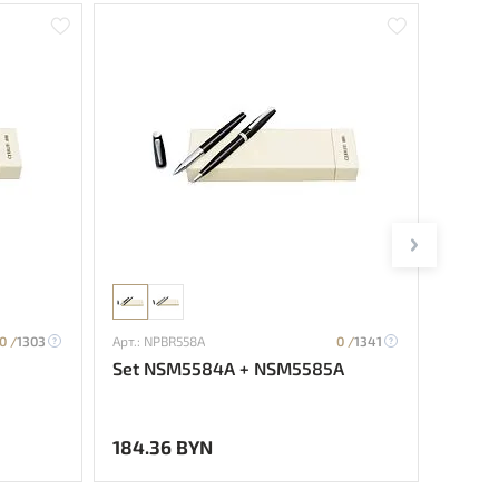
0 /
1303
Арт.: NPBR558A
0 /
1341
Арт.: N
Set NSM5584A + NSM5585A
Set 
184.36 BYN
200.