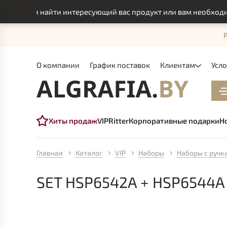
могли найти интересующий вас продукт или вам необходимо и
О компании
График поставок
Клиентам
Усл
Хиты продаж
VIP
Ritter
Корпоративные подарки
Н
Главная
Каталог
VIP
Наборы
Наборы с ручк
SET HSP6542A + HSP6544A