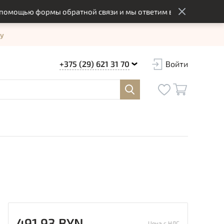
ощью формы обратной связи и мы ответим вам в оптимальный с
у
+375 (29) 621 31 70
Войти
491.93 BYN
Цена с НДС