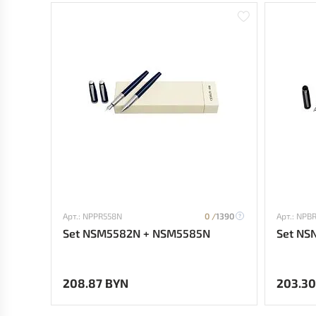
Арт.: NPPR558N
0 /
1390
Арт.: NPB
Set NSM5582N + NSM5585N
Set NS
208.87 BYN
203.30