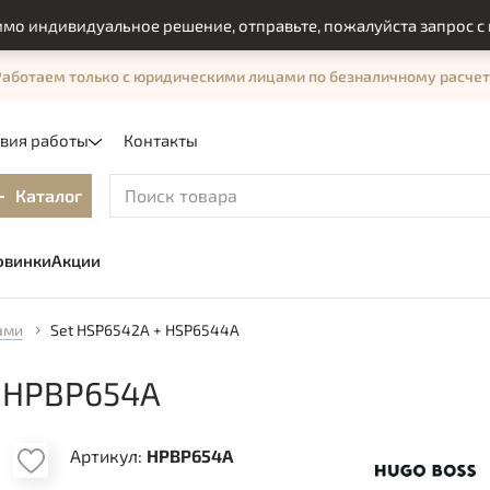
ндивидуальное решение, отправьте, пожалуйста запрос с пом
Работаем только с юридическими лицами по безналичному расчет
овия работы
Контакты
Каталог
овинки
Акции
ами
Set HSP6542A + HSP6544A
 HPBP654A
Артикул:
HPBP654A