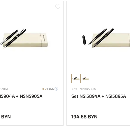
R590A
0 /
1366
Арт.: NPBR589A
N5904A + NSN5905A
Set NSI5894A + NSI5895A
 BYN
194.68 BYN