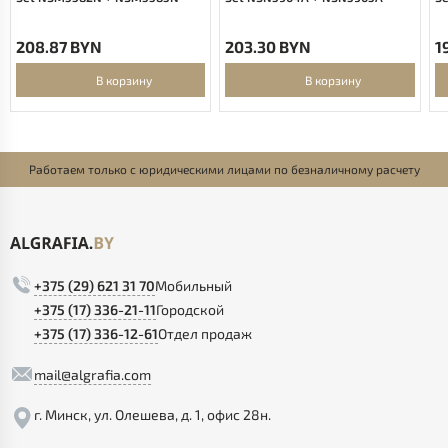
208.87 BYN
203.30 BYN
1
В корзину
В корзину
Работаем только с юридическими лицами по безналичному расчету
+375 (29) 621 31 70
Мобильный
+375 (17) 336-21-11
Городской
+375 (17) 336-12-61
Отдел продаж
mail@algrafia.com
г. Минск, ул. Олешева, д. 1, офис 28н.