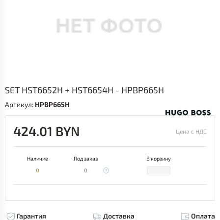
SET HST6652H + HST6654H - HPBP665H
Артикул:
HPBP665H
424.01 BYN
Цена с НДС
Наличие
Под заказ
В корзину
0
0
Гарантия
Доставка
Оплата