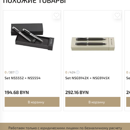
ПОХОЖИЕ ТОВАРЫ
0 /
387
0 /
424
0 
Set NS5552 + NS5554
Set NSG9142X + NSG9145X
S
194.68 BYN
292.16 BYN
2
В корзину
В корзину
Работаем только с юридическими лицами по безналичному расчету