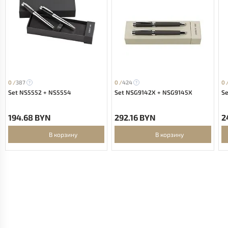
0 /
387
0 /
424
0 
Set NS5552 + NS5554
Set NSG9142X + NSG9145X
S
194.68 BYN
292.16 BYN
2
В корзину
В корзину