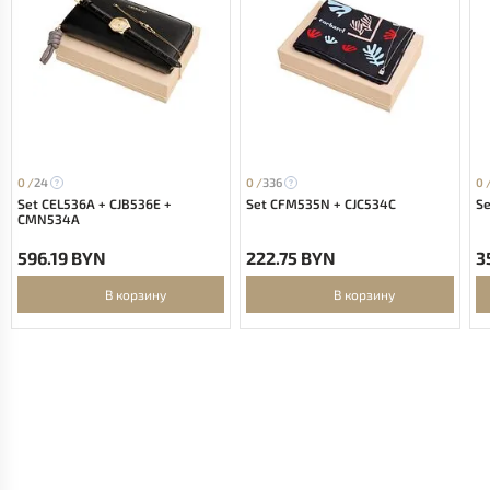
0 /
24
0 /
336
0 
Set CEL536A + CJB536E +
Set CFM535N + CJC534C
Se
CMN534A
596.19 BYN
222.75 BYN
3
В корзину
В корзину