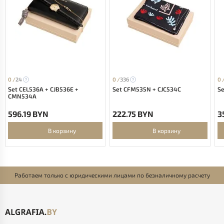
0 /
24
0 /
336
0 
Set CEL536A + CJB536E +
Set CFM535N + CJC534C
Se
CMN534A
596.19 BYN
222.75 BYN
3
В корзину
В корзину
Работаем только с юридическими лицами по безналичному расчету