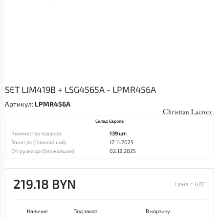
SET LJM419B + LSG4565A - LPMR456A
Артикул:
LPMR456A
Склад Европа
Количество товаров:
139 шт.
Заказ до (ближайший)
12.11.2025
Отгрузка до (ближайшая)
02.12.2025
219.18 BYN
Цена с НДС
Наличие
Под заказ
В корзину