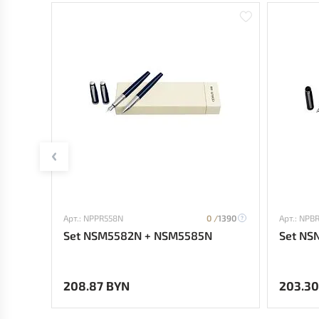
Арт.: NPPR558N
0 /
1390
Арт.: NPB
Set NSM5582N + NSM5585N
Set NS
208.87 BYN
203.30