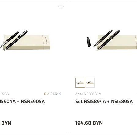
R590A
0 /
1366
Арт.: NPBR589A
N5904A + NSN5905A
Set NSI5894A + NSI5895A
 BYN
194.68 BYN