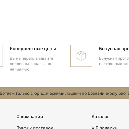
Конкурентные цены
Бонусная пр
Вы не переплачивайте
Бонусная прог
диллерам, заказывая
постоянных кл
напрямую
ботаем только с юридическими лицами по безналичному расч
О компании
Каталог
График поставок
VIP подарки