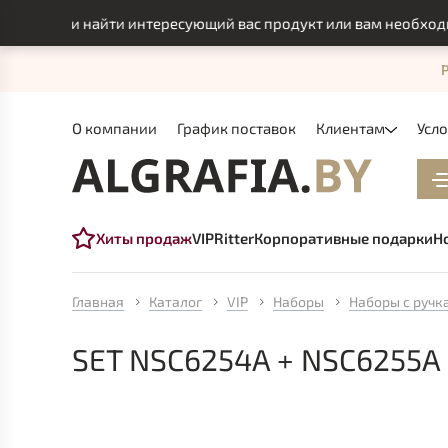
смогли найти интересующий вас продукт или вам необходимо 
О компании
График поставок
Клиентам
Усл
Хиты продаж
VIP
Ritter
Корпоративные подарки
Н
Главная
Каталог
VIP
Наборы
Наборы с ручк
SET NSC6254A + NSC6255A