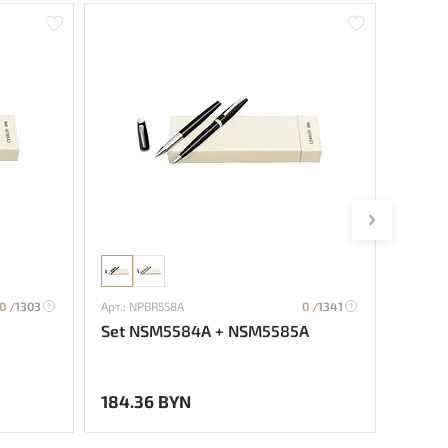
0 /
1303
Арт.: NPBR558A
0 /
1341
Арт.: N
Set NSM5584A + NSM5585A
Set 
184.36 BYN
200.