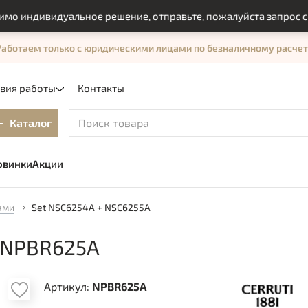
индивидуальное решение, отправьте, пожалуйста запрос с пом
Работаем только с юридическими лицами по безналичному расчет
овия работы
Контакты
Каталог
овинки
Акции
ами
Set NSC6254A + NSC6255A
 NPBR625A
Артикул:
NPBR625A