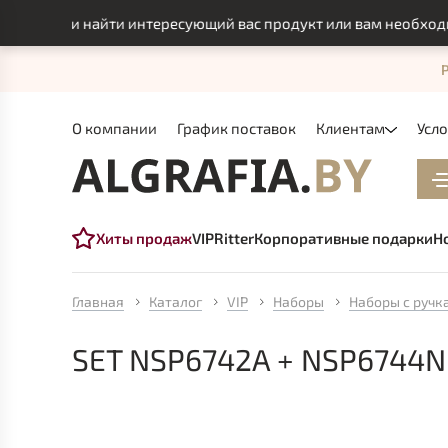
смогли найти интересующий вас продукт или вам необходимо 
О компании
График поставок
Клиентам
Усл
Хиты продаж
VIP
Ritter
Корпоративные подарки
Н
Главная
Каталог
VIP
Наборы
Наборы с ручк
SET NSP6742A + NSP6744