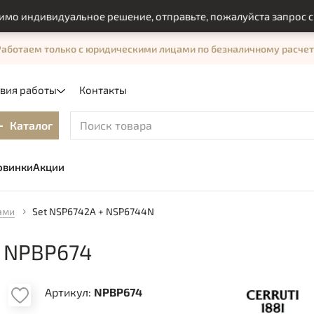
индивидуальное решение, отправьте, пожалуйста запрос с пом
Работаем только с юридическими лицами по безналичному расчет
овия работы
Контакты
Каталог
овинки
Акции
ами
Set NSP6742A + NSP6744N
N NPBP674
Артикул:
NPBP674