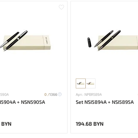
R590A
0 /
1366
Арт.: NPBR589A
N5904A + NSN5905A
Set NSI5894A + NSI5895A
 BYN
194.68 BYN