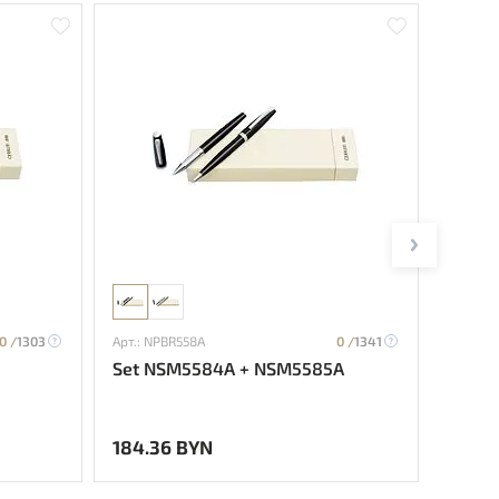
0 /
1303
Арт.: NPBR558A
0 /
1341
Арт.: N
Set NSM5584A + NSM5585A
Set 
184.36 BYN
200.