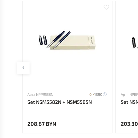
Арт.: NPPR558N
0 /
1390
Арт.: NPB
Set NSM5582N + NSM5585N
Set NS
208.87 BYN
203.30