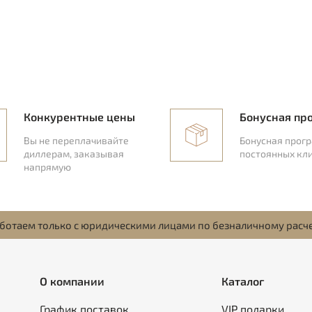
Конкурентные цены
Бонусная пр
Вы не переплачивайте
Бонусная прог
диллерам, заказывая
постоянных кл
напрямую
ботаем только с юридическими лицами по безналичному расч
О компании
Каталог
График поставок
VIP подарки